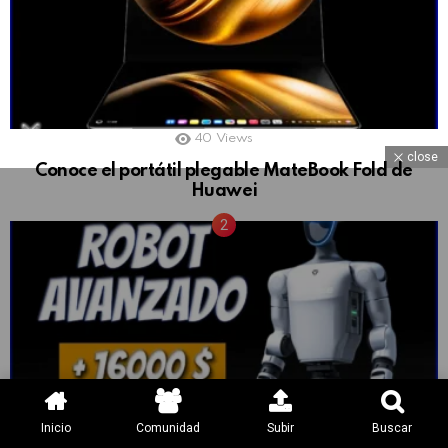
40
Views
close
Conoce el portátil plegable MateBook Fold de
Huawei
51
Views
Inicio
Comunidad
Subir
Buscar
Unitree G1 Bionic: la nueva era de la robótica