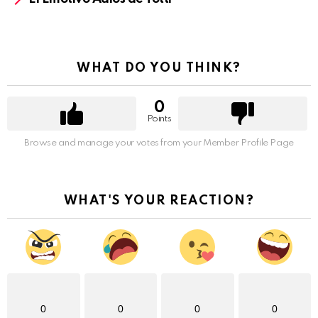
WHAT DO YOU THINK?
0
Points
Browse and manage your votes from your Member Profile Page
WHAT'S YOUR REACTION?
0
0
0
0