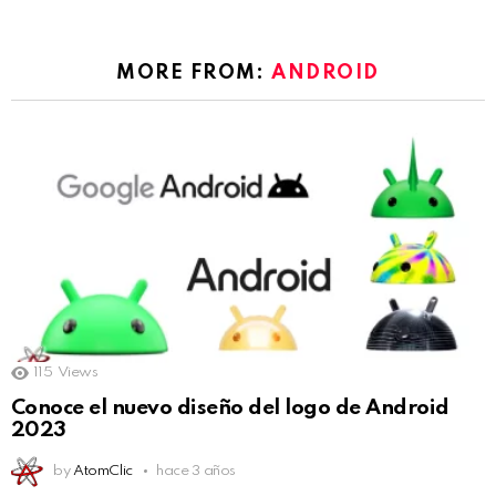
MORE FROM:
ANDROID
115
Views
Conoce el nuevo diseño del logo de Android
2023
by
AtomClic
hace 3 años