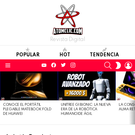
Revista Digital
POPULAR
HOT
TENDENCIA
YouTube
Facebook
Twitter
Instagram
SEARCH
L
SWITC
SKIN
Menu
LATEST
STORIES
CONOCE EL PORTÁTIL
UNITREE G1 BIONIC: LA NUEVA
LA CONS
PLEGABLE MATEBOOK FOLD
ERA DE LA ROBÓTICA
ALMA RE
DE HUAWEI
HUMANOIDE ÁGIL