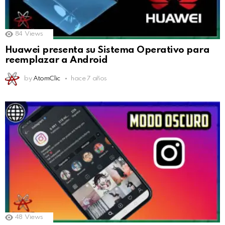
84
Views
Huawei presenta su Sistema Operativo para
reemplazar a Android
by
AtomClic
hace 7 años
48
Views