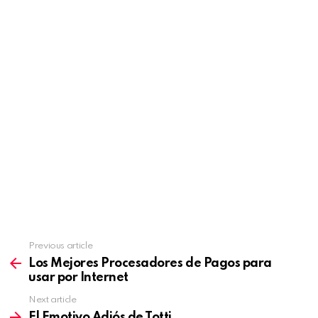
Previous article
See
more
Los Mejores Procesadores de Pagos para
usar por Internet
Next article
El Emotivo Adiós de Totti