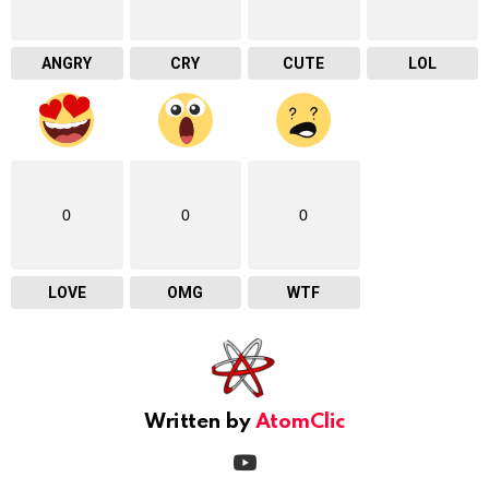
ANGRY
CRY
CUTE
LOL
0
0
0
LOVE
OMG
WTF
Written by
AtomClic
youtube