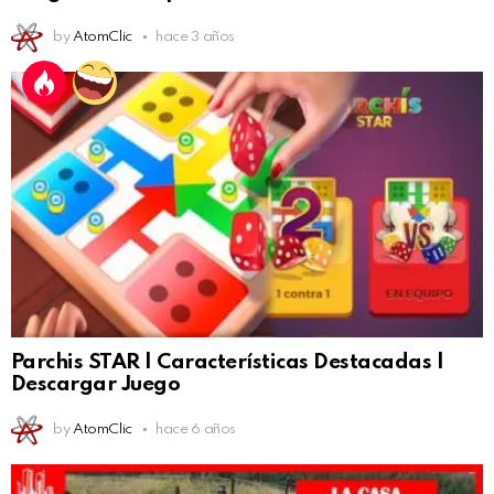
by
AtomClic
hace 3 años
Parchis STAR | Características Destacadas |
Descargar Juego
by
AtomClic
hace 6 años