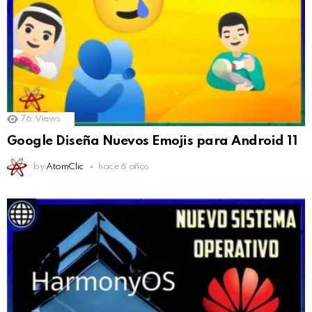
76
Views
Google Diseña Nuevos Emojis para Android 11
by
AtomClic
hace 6 años