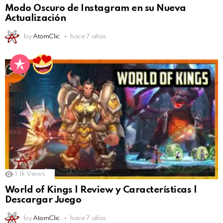
Modo Oscuro de Instagram en su Nueva
Actualización
by
AtomClic
hace 7 años
1.1k
Views
World of Kings | Review y Características |
Descargar Juego
by
AtomClic
hace 7 años