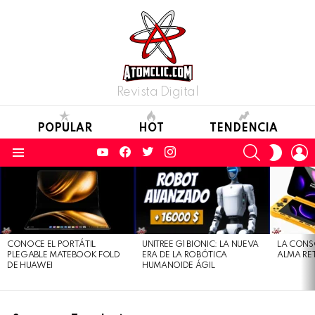
Revista Digital
POPULAR
HOT
TENDENCIA
YouTube
Facebook
Twitter
Instagram
SEARCH
L
SWITC
SKIN
Menu
LATEST
STORIES
CONOCE EL PORTÁTIL
UNITREE G1 BIONIC: LA NUEVA
LA CONS
PLEGABLE MATEBOOK FOLD
ERA DE LA ROBÓTICA
ALMA RE
DE HUAWEI
HUMANOIDE ÁGIL