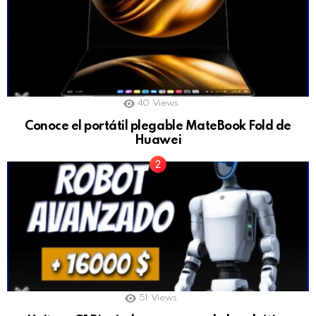
40
Views
Conoce el portátil plegable MateBook Fold de
Huawei
51
Views