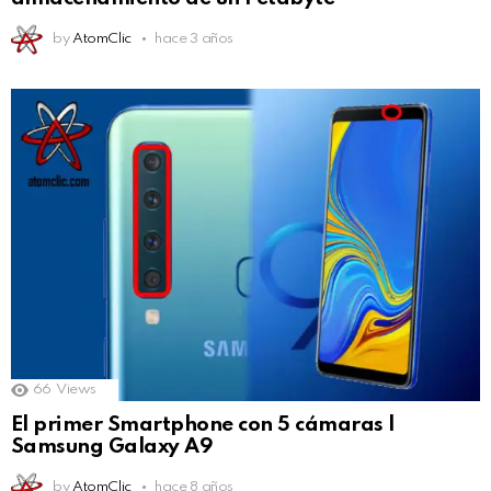
by
AtomClic
hace 3 años
66
Views
El primer Smartphone con 5 cámaras |
Samsung Galaxy A9
by
AtomClic
hace 8 años