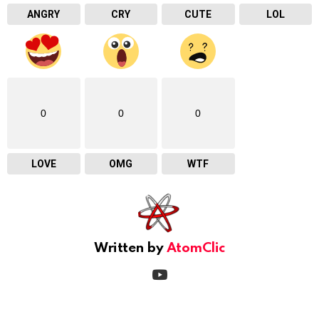
ANGRY
CRY
CUTE
LOL
0
0
0
LOVE
OMG
WTF
Written by
AtomClic
youtube