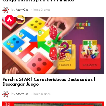
Carga Ultrarrápida en 9 minutos
by
AtomClic
hace 3 años
Parchis STAR | Características Destacadas |
Descargar Juego
by
AtomClic
hace 6 años