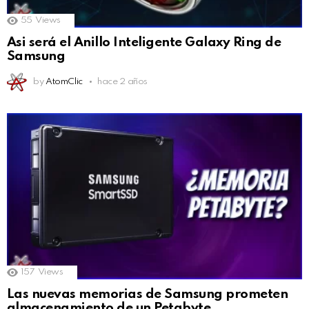
55
Views
Asi será el Anillo Inteligente Galaxy Ring de
Samsung
by
AtomClic
hace 2 años
157
Views
Las nuevas memorias de Samsung prometen
almacenamiento de un Petabyte