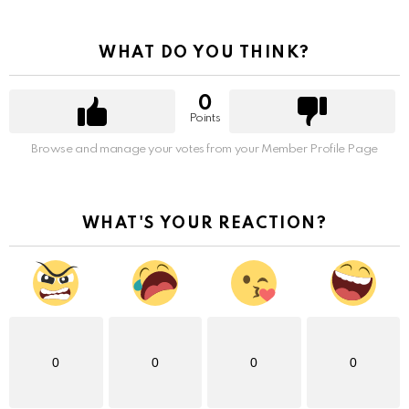
WHAT DO YOU THINK?
0
Points
Browse and manage your votes from your Member Profile Page
WHAT'S YOUR REACTION?
0
0
0
0