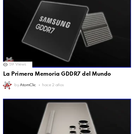
59
Views
La Primera Memoria GDDR7 del Mundo
by
AtomClic
hace 2 años