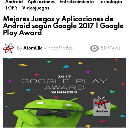
Android
Aplicaciones
Entretenimiento
Tecnología
TOP's
Videojuegos
Mejores Juegos y Aplicaciones de
Android según Google 2017 | Google
Play Award
by
AtomClic
hace 9 años
50
Views