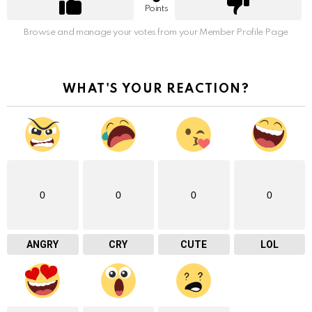
Points
Browse and manage your votes from your Member Profile Page
WHAT'S YOUR REACTION?
0
0
0
0
ANGRY
CRY
CUTE
LOL