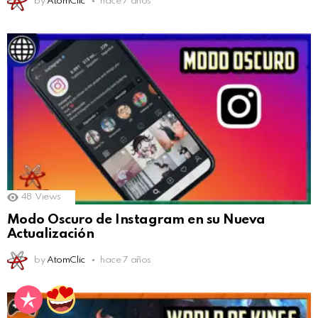
by
AtomClic
hace 7 años
48
Views
Modo Oscuro de Instagram en su Nueva
Actualización
by
AtomClic
hace 7 años