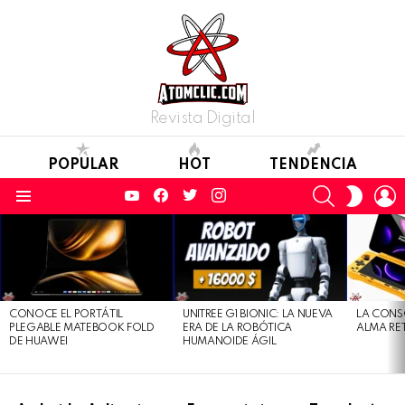
Revista Digital
POPULAR
HOT
TENDENCIA
YouTube
Facebook
Twitter
Instagram
SEARCH
L
SWITC
SKIN
Menu
LATEST
STORIES
CONOCE EL PORTÁTIL
UNITREE G1 BIONIC: LA NUEVA
LA CONS
PLEGABLE MATEBOOK FOLD
ERA DE LA ROBÓTICA
ALMA RE
DE HUAWEI
HUMANOIDE ÁGIL