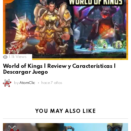
1.1k
Views
World of Kings | Review y Características |
Descargar Juego
by
AtomClic
hace 7 años
YOU MAY ALSO LIKE