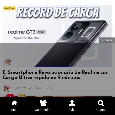
close
El Smartphone Revolucionario de Realme con
Carga Ultrarrápida en 9 minutos
by
AtomClic
hace 3 años
Inicio
Comunidad
Subir
Buscar