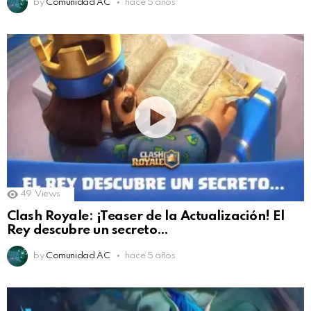
by
Comunidad AC
hace 5 años
49
Views
Clash Royale: ¡Teaser de la Actualización! El
Rey descubre un secreto…
by
Comunidad AC
hace 5 años