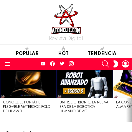
Revista Digital
POPULAR
HOT
TENDENCIA
YouTube
Facebook
Twitter
Instagram
SEARCH
L
SWITC
SKIN
Menu
LATEST
STORIES
CONOCE EL PORTÁTIL
UNITREE G1 BIONIC: LA NUEVA
LA CONS
PLEGABLE MATEBOOK FOLD
ERA DE LA ROBÓTICA
ALMA RE
DE HUAWEI
HUMANOIDE ÁGIL