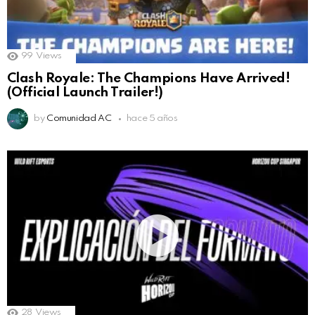
99
Views
Clash Royale: The Champions Have Arrived!
(Official Launch Trailer!)
by
Comunidad AC
hace 5 años
28
Views