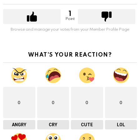
1
Point
Browse and manage your votes from your Member Profile Page
WHAT'S YOUR REACTION?
0
0
0
0
ANGRY
CRY
CUTE
LOL