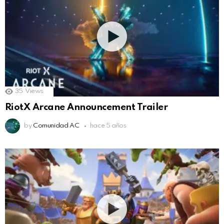
35
Views
RiotX Arcane Announcement Trailer
by
Comunidad AC
hace 5 años