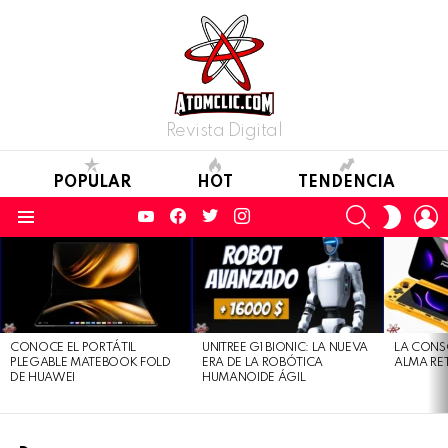
Revista Digital
POPULAR
HOT
TENDENCIA
YouTube
Facebook
Twitter
Instagram
SEARCH
L
SWITC
SKIN
Menu
LATEST
STORIES
CONOCE EL PORTÁTIL
UNITREE G1 BIONIC: LA NUEVA
LA CONS
PLEGABLE MATEBOOK FOLD
ERA DE LA ROBÓTICA
ALMA RE
DE HUAWEI
HUMANOIDE ÁGIL