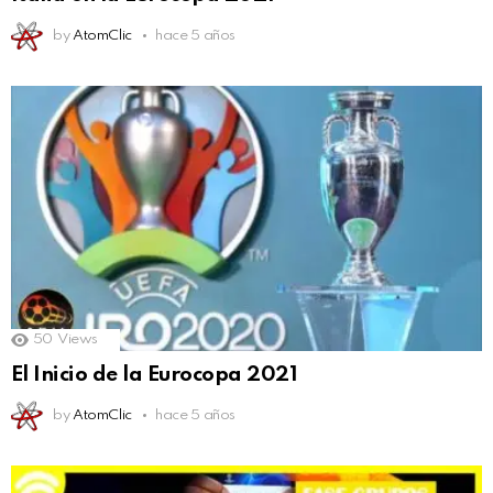
by
AtomClic
hace 5 años
50
Views
El Inicio de la Eurocopa 2021
by
AtomClic
hace 5 años