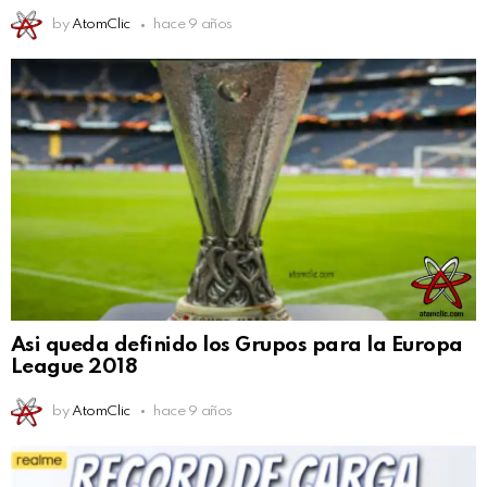
by
AtomClic
hace 9 años
Asi queda definido los Grupos para la Europa
League 2018
by
AtomClic
hace 9 años