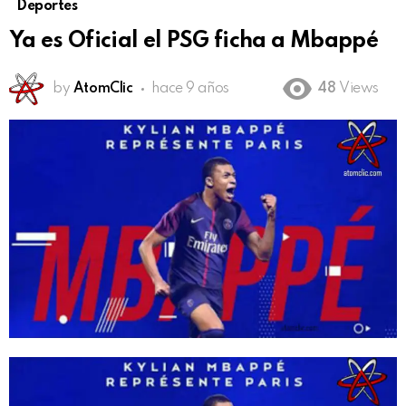
Deportes
Ya es Oficial el PSG ficha a Mbappé
by
AtomClic
hace 9 años
48
Views