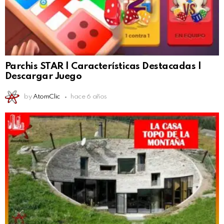
Parchis STAR | Características Destacadas |
Descargar Juego
by
AtomClic
hace 6 años