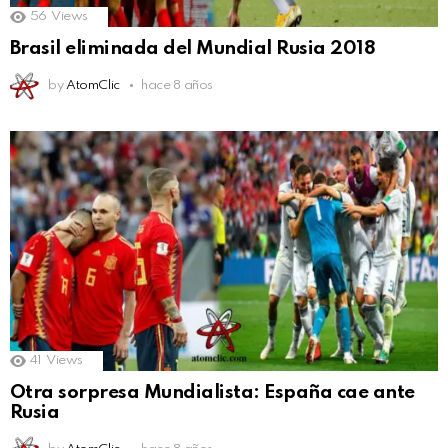
56
Views
Brasil eliminada del Mundial Rusia 2018
by
AtomClic
hace 8 años
41
Views
Otra sorpresa Mundialista: España cae ante
Rusia