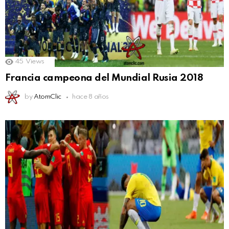
45
Views
Francia campeona del Mundial Rusia 2018
by
AtomClic
hace 8 años