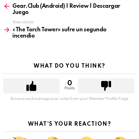
more
Gear.Club (Android) | Review | Descargar
Juego
Next article
«The Torch Tower» sufre un segundo
incendio
WHAT DO YOU THINK?
0
Points
Browse and manage your votes from your Member Profile Page
WHAT'S YOUR REACTION?