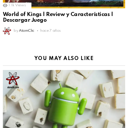
1.1k
Views
World of Kings | Review y Características |
Descargar Juego
by
AtomClic
hace 7 años
YOU MAY ALSO LIKE