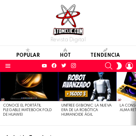
Revista Digital
POPULAR
HOT
TENDENCIA
YouTube
Facebook
Twitter
Instagram
SEARCH
L
SWITC
SKIN
Menu
LATEST
STORIES
CONOCE EL PORTÁTIL
UNITREE G1 BIONIC: LA NUEVA
LA CONS
PLEGABLE MATEBOOK FOLD
ERA DE LA ROBÓTICA
ALMA RE
DE HUAWEI
HUMANOIDE ÁGIL