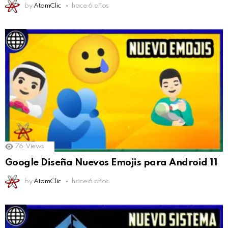
by
AtomClic
hace 6 años
76
Views
Google Diseña Nuevos Emojis para Android 11
by
AtomClic
hace 6 años