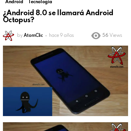
Android
Tecnología
¿Android 8.0 se llamará Android
Octopus?
by
AtomClic
hace 9 años
56
Views