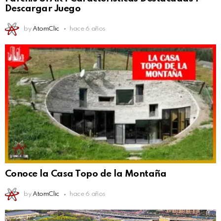
Descargar Juego
by
AtomClic
hace 6 años
Conoce la Casa Topo de la Montaña
by
AtomClic
hace 6 años