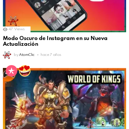
47
Views
Modo Oscuro de Instagram en su Nueva
Actualización
by
AtomClic
hace 7 años