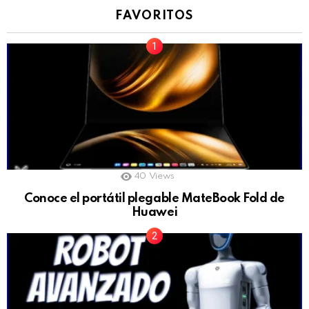
FAVORITOS
40
Views
Conoce el portátil plegable MateBook Fold de
Huawei