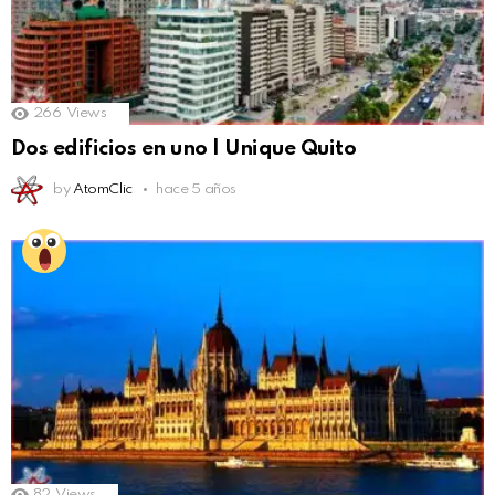
266
Views
Dos edificios en uno | Unique Quito
by
AtomClic
hace 5 años
82
Views