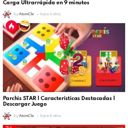
Carga Ultrarrápida en 9 minutos
by
AtomClic
hace 3 años
Parchis STAR | Características Destacadas |
Descargar Juego
by
AtomClic
hace 6 años