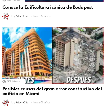
Conoce la Edificultura icónica de Budapest
by
AtomClic
hace 5 años
93
Views
Posibles causas del gran error constructivo del
edificio en Miami
by
AtomClic
hace 5 años