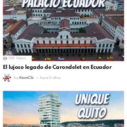
128
Views
El lujoso legado de Carondelet en Ecuador
by
AtomClic
hace 5 años