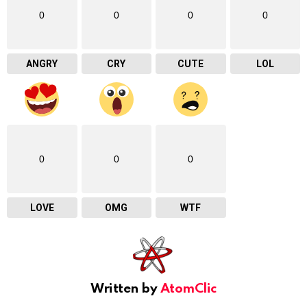
0
0
0
0
ANGRY
CRY
CUTE
LOL
0
0
0
LOVE
OMG
WTF
Written by
AtomClic
youtube