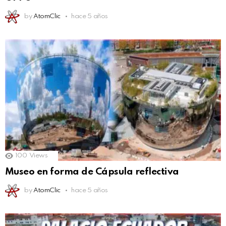
by
AtomClic
hace 5 años
100
Views
Museo en forma de Cápsula reflectiva
by
AtomClic
hace 5 años