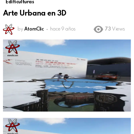
Edificulturas
Arte Urbana en 3D
by
AtomClic
hace 9 años
73
Views