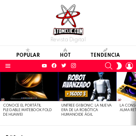
Revista Digital
POPULAR
HOT
TENDENCIA
YouTube
Facebook
Twitter
Instagram
SEARCH
L
SWITC
SKIN
Menu
LATEST
STORIES
CONOCE EL PORTÁTIL
UNITREE G1 BIONIC: LA NUEVA
LA CONS
PLEGABLE MATEBOOK FOLD
ERA DE LA ROBÓTICA
ALMA RE
DE HUAWEI
HUMANOIDE ÁGIL