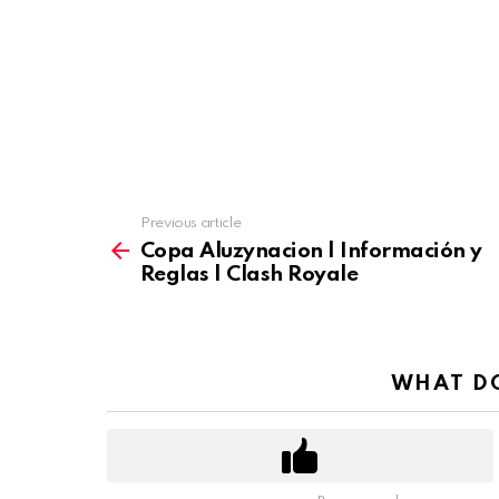
Previous article
See
more
Copa Aluzynacion | Información y
Reglas | Clash Royale
WHAT DO