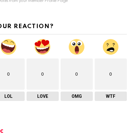
otes from your Member Profile Page
OUR REACTION?
0
0
0
0
LOL
LOVE
OMG
WTF
c