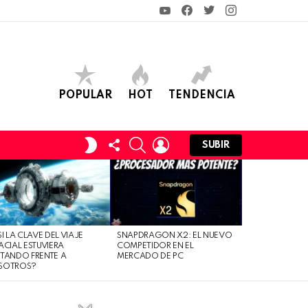
YouTube
Facebook
Twitter
Instagram
POPULAR
HOT
TENDENCIA
FOLLOW
SEARCH
LOGIN
SWITCH
SUBIR
US
SKIN
SI LA CLAVE DEL VIAJE
SNAPDRAGON X2: EL NUEVO
ACIAL ESTUVIERA
COMPETIDOR EN EL
TANDO FRENTE A
MERCADO DE PC
SOTROS?