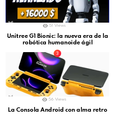
51
Views
Unitree G1 Bionic: la nueva era de la
robótica humanoide ágil
56
Views
La Consola Android con alma retro