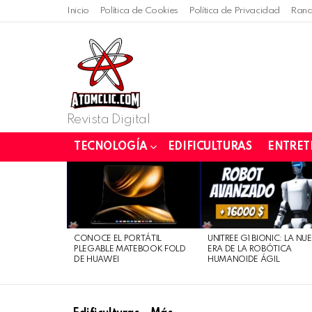
Inicio
Política de Cookies
Política de Privacidad
Rand
Revista Digital
TECNOLOGÍA
EDIFICULTURAS
ENTRET
LATEST
STORIES
CONOCE EL PORTÁTIL
UNITREE G1 BIONIC: LA NU
PLEGABLE MATEBOOK FOLD
ERA DE LA ROBÓTICA
DE HUAWEI
HUMANOIDE ÁGIL