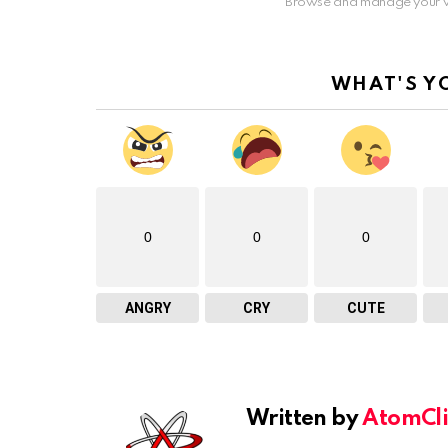
Browse and manage your v
WHAT'S Y
0
0
0
ANGRY
CRY
CUTE
Written by
AtomCli
youtube