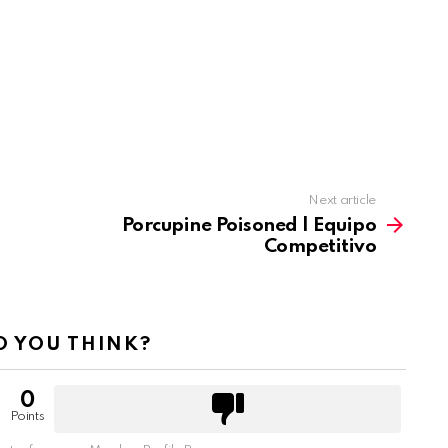
Next article
Porcupine Poisoned | Equipo
Competitivo
 YOU THINK?
0
Points