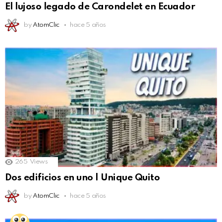
El lujoso legado de Carondelet en Ecuador
by
AtomClic
hace 5 años
265
Views
Dos edificios en uno | Unique Quito
by
AtomClic
hace 5 años