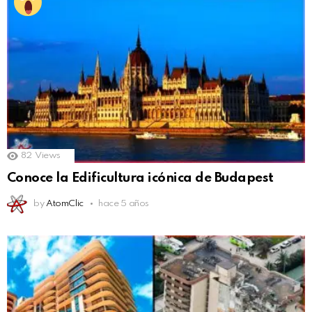
82
Views
Conoce la Edificultura icónica de Budapest
by
AtomClic
hace 5 años