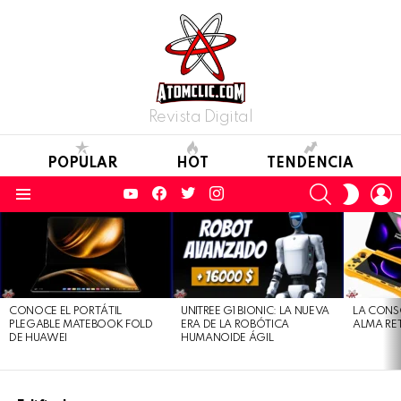
Revista Digital
POPULAR
HOT
TENDENCIA
YouTube
Facebook
Twitter
Instagram
SEARCH
L
SWITC
SKIN
Menu
LATEST
STORIES
CONOCE EL PORTÁTIL
UNITREE G1 BIONIC: LA NUEVA
LA CONS
PLEGABLE MATEBOOK FOLD
ERA DE LA ROBÓTICA
ALMA RE
DE HUAWEI
HUMANOIDE ÁGIL