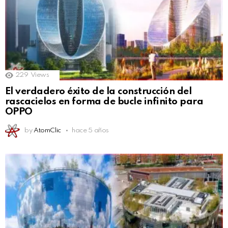
229
Views
El verdadero éxito de la construcción del
rascacielos en forma de bucle infinito para
OPPO
by
AtomClic
hace 5 años