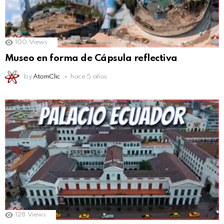
100
Views
Museo en forma de Cápsula reflectiva
by
AtomClic
hace 5 años
128
Views