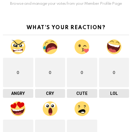
Browse and manage your votes from your Member Profile Page
WHAT'S YOUR REACTION?
0
0
0
0
ANGRY
CRY
CUTE
LOL