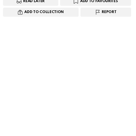
READ LATER
ADD TO FAVOURITES
ADD TO COLLECTION
REPORT