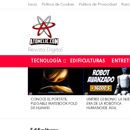
Inicio
Política de Cookies
Política de Privacidad
Rand
Revista Digital
TECNOLOGÍA
EDIFICULTURAS
ENTRET
LATEST
STORIES
CONOCE EL PORTÁTIL
UNITREE G1 BIONIC: LA NU
PLEGABLE MATEBOOK FOLD
ERA DE LA ROBÓTICA
DE HUAWEI
HUMANOIDE ÁGIL