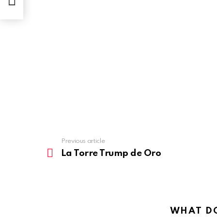
Previous article
See
more
La Torre Trump de Oro
WHAT DO