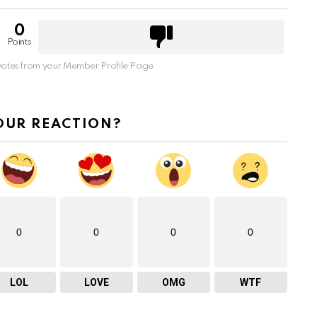
0
Points
otes from your Member Profile Page
OUR REACTION?
0
0
0
0
LOL
LOVE
OMG
WTF