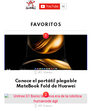
FAVORITOS
40
Views
Conoce el portátil plegable
MateBook Fold de Huawei
49
Views