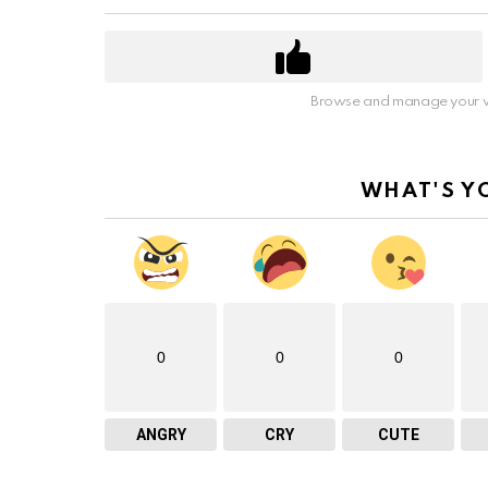
Browse and manage your v
WHAT'S Y
0
0
0
ANGRY
CRY
CUTE