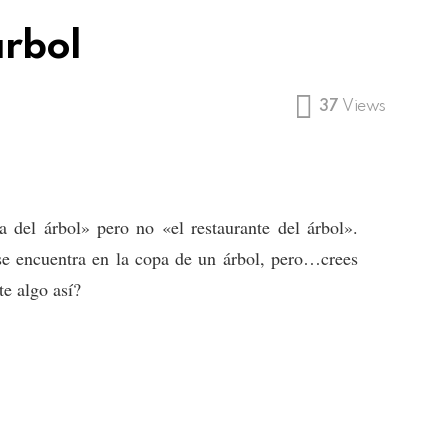
árbol
37
Views
del árbol» pero no «el restaurante del árbol».
 se encuentra en la copa de un árbol, pero…crees
te algo así?