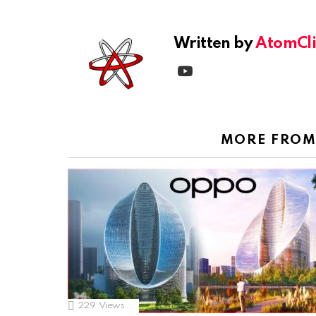
Written by
AtomCli
youtube
MORE FRO
229
Views