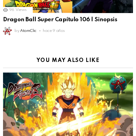
96
Views
Dragon Ball Super Capítulo 106 | Sinopsis
by
AtomClic
hace 9 años
YOU MAY ALSO LIKE