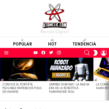
Revista Digital
POPULAR
HOT
TENDENCIA
YouTube
Facebook
Twitter
Instagram
SEARCH
L
SWITC
SKIN
Menu
LATEST
STORIES
CONOCE EL PORTÁTIL
UNITREE G1 BIONIC: LA NUEVA
LA CONS
PLEGABLE MATEBOOK FOLD
ERA DE LA ROBÓTICA
ALMA RE
DE HUAWEI
HUMANOIDE ÁGIL