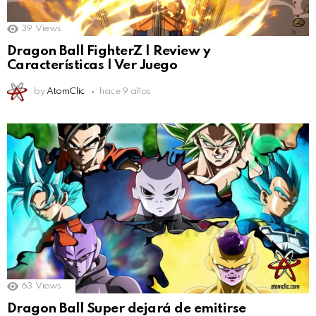
39
Views
Dragon Ball FighterZ | Review y
Características | Ver Juego
by
AtomClic
hace 9 años
63
Views
Dragon Ball Super dejará de emitirse