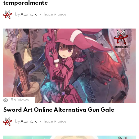
temporalmente
by
AtomClic
hace 9 años
156
Views
Sword Art Online Alternativa Gun Gale
by
AtomClic
hace 9 años