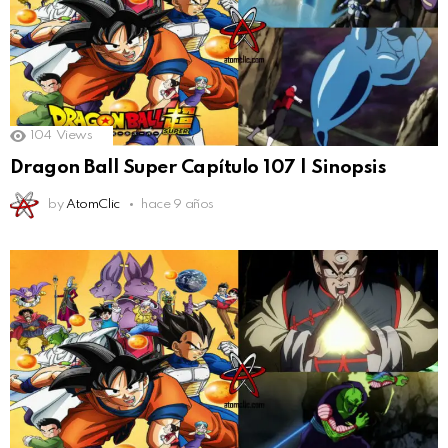
104
Views
Dragon Ball Super Capítulo 107 | Sinopsis
by
AtomClic
hace 9 años