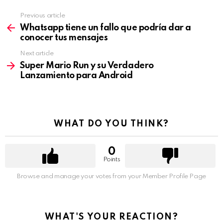
Previous article
See
more
Whatsapp tiene un fallo que podría dar a
conocer tus mensajes
Next article
Super Mario Run y su Verdadero
Lanzamiento para Android
WHAT DO YOU THINK?
0
Points
Browse and manage your votes from your Member Profile Page
WHAT'S YOUR REACTION?