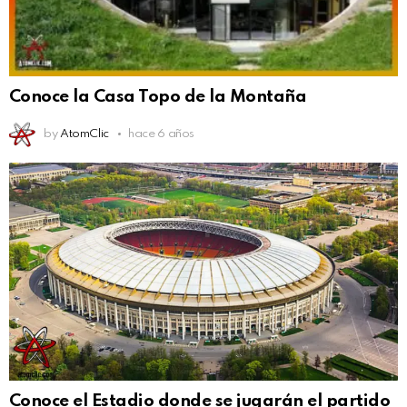
Conoce la Casa Topo de la Montaña
by
AtomClic
hace 6 años
Conoce el Estadio donde se jugarán el partido