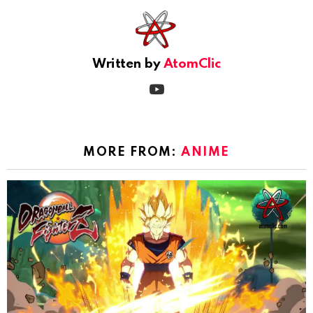
Written by
AtomClic
youtube
MORE FROM:
ANIME