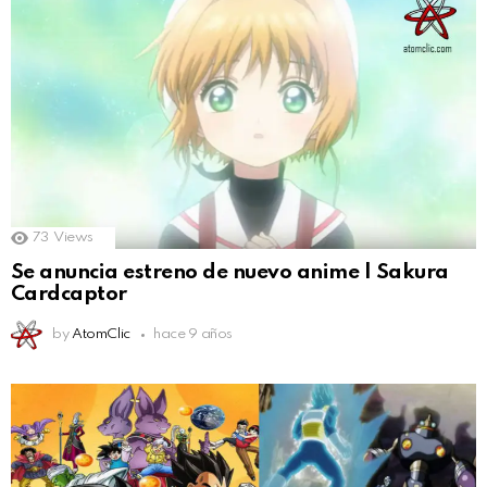
73
Views
Se anuncia estreno de nuevo anime | Sakura
Cardcaptor
by
AtomClic
hace 9 años