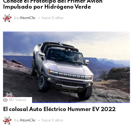
Conoce el Prototipo del Primer Avión
Impulsado por Hidrógeno Verde
by
AtomClic
hace 2 años
80
Views
El colosal Auto Eléctrico Hummer EV 2022
by
AtomClic
hace 3 años