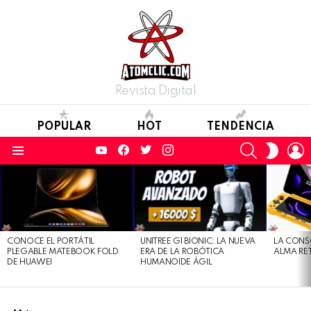
Revista Digital
POPULAR
HOT
TENDENCIA
YouTube
Facebook
Twitter
Instagram
SEARCH
L
SWITC
SKIN
Menu
LATEST
STORIES
CONOCE EL PORTÁTIL
UNITREE G1 BIONIC: LA NUEVA
LA CONS
PLEGABLE MATEBOOK FOLD
ERA DE LA ROBÓTICA
ALMA RE
DE HUAWEI
HUMANOIDE ÁGIL