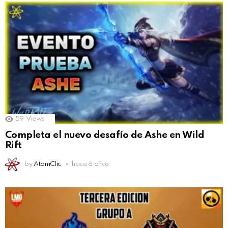
59
Views
Completa el nuevo desafío de Ashe en Wild
Rift
by
AtomClic
hace 6 años