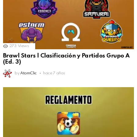
273
Views
Brawl Stars | Clasificación y Partidos Grupo A
(Ed. 3)
by
AtomClic
hace 7 años