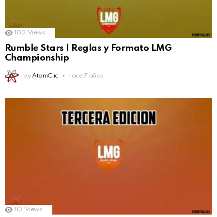
102
Views
Rumble Stars | Reglas y Formato LMG
Championship
by
AtomClic
hace 7 años
113
Views