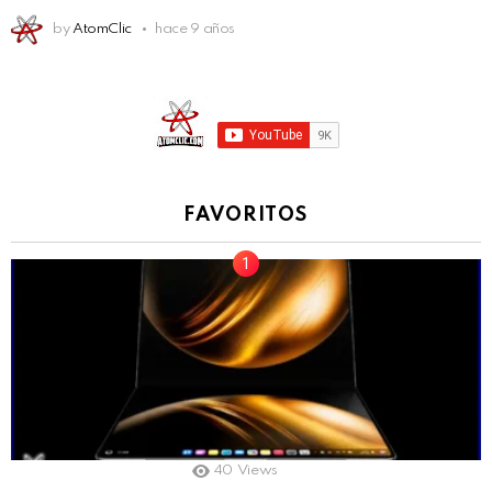
by
AtomClic
hace 9 años
FAVORITOS
40
Views