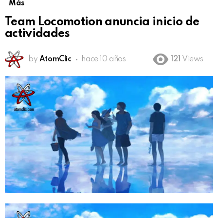
Más
Team Locomotion anuncia inicio de
actividades
by
AtomClic
hace 10 años
121
Views