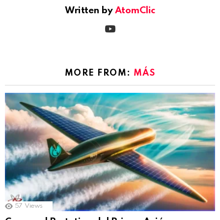
Written by
AtomClic
youtube
MORE FROM:
MÁS
57
Views