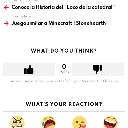
Previous article
See
more
Conoce la Historia del “Loco de la catedral”
Next article
Juego similar a Minecraft | Stonehearth
WHAT DO YOU THINK?
0
Points
Browse and manage your votes from your Member Profile Page
WHAT'S YOUR REACTION?