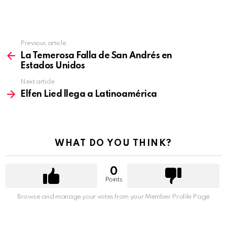
Previous article
See
more
La Temerosa Falla de San Andrés en
Estados Unidos
Next article
Elfen Lied llega a Latinoamérica
WHAT DO YOU THINK?
0
Points
Browse and manage your votes from your Member Profile Page