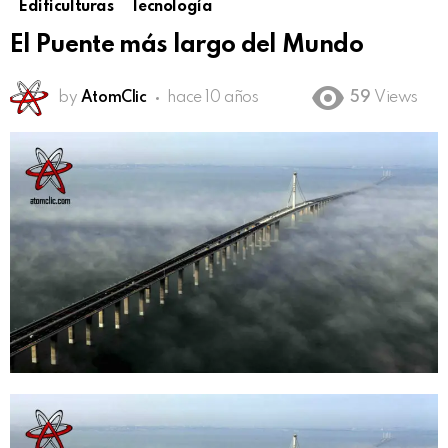
Edificulturas
Tecnología
El Puente más largo del Mundo
by
AtomClic
hace 10 años
59
Views