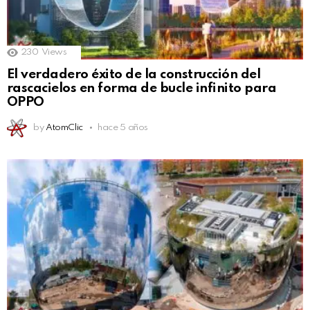
230
Views
El verdadero éxito de la construcción del
rascacielos en forma de bucle infinito para
OPPO
by
AtomClic
hace 5 años