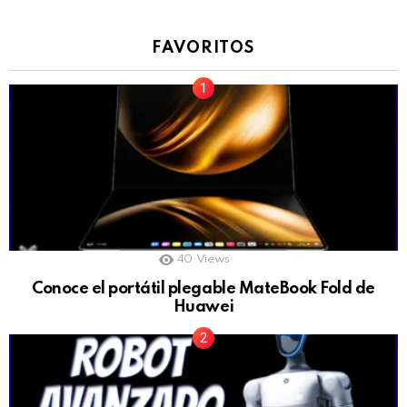
FAVORITOS
40
Views
Conoce el portátil plegable MateBook Fold de
Huawei