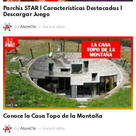
Parchis STAR | Características Destacadas |
Descargar Juego
by
AtomClic
hace 6 años
Conoce la Casa Topo de la Montaña
by
AtomClic
hace 6 años