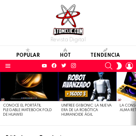
Revista Digital
POPULAR
HOT
TENDENCIA
YouTube
Facebook
Twitter
Instagram
SEARCH
L
SWITC
SKIN
Menu
LATEST
STORIES
CONOCE EL PORTÁTIL
UNITREE G1 BIONIC: LA NUEVA
LA CONS
PLEGABLE MATEBOOK FOLD
ERA DE LA ROBÓTICA
ALMA RE
DE HUAWEI
HUMANOIDE ÁGIL