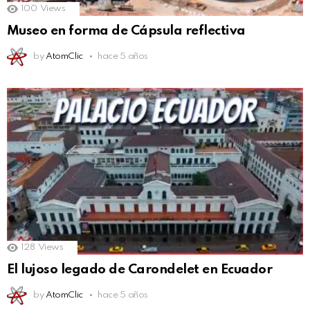
100
Views
Museo en forma de Cápsula reflectiva
by
AtomClic
hace 5 años
128
Views
El lujoso legado de Carondelet en Ecuador
by
AtomClic
hace 5 años