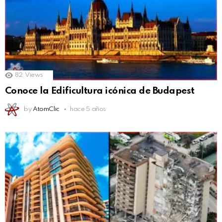
82
Views
Conoce la Edificultura icónica de Budapest
by
AtomClic
hace 5 años