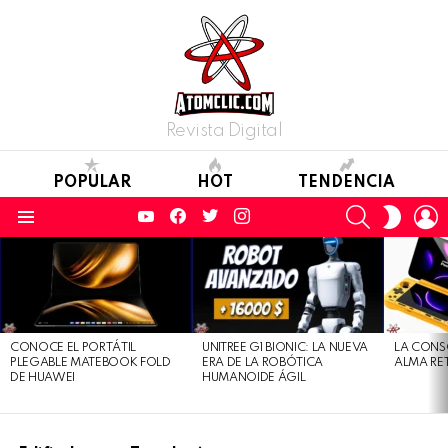
Revista Digital
POPULAR
HOT
TENDENCIA
YouTube
Facebook
Twitter
Instagram
SEARCH
L
SWITC
SKIN
Menu
LATEST
STORIES
CONOCE EL PORTÁTIL
UNITREE G1 BIONIC: LA NUEVA
LA CONS
PLEGABLE MATEBOOK FOLD
ERA DE LA ROBÓTICA
ALMA RE
DE HUAWEI
HUMANOIDE ÁGIL