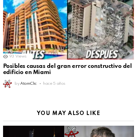
93
Views
Posibles causas del gran error constructivo del
edificio en Miami
by
AtomClic
hace 5 años
YOU MAY ALSO LIKE