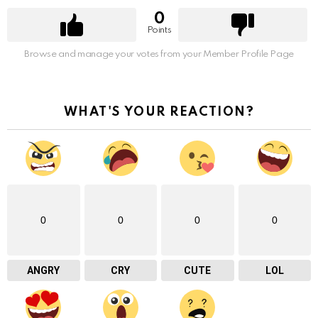
0
Points
Browse and manage your votes from your Member Profile Page
WHAT'S YOUR REACTION?
0
0
0
0
ANGRY
CRY
CUTE
LOL