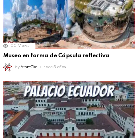
100
Views
Museo en forma de Cápsula reflectiva
by
AtomClic
hace 5 años