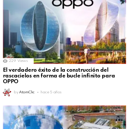
229
Views
El verdadero éxito de la construcción del
rascacielos en forma de bucle infinito para
OPPO
by
AtomClic
hace 5 años