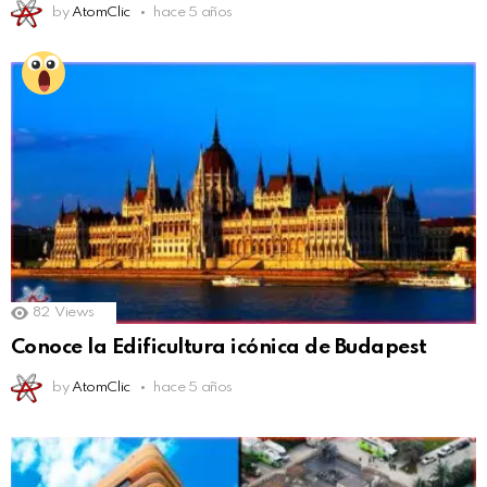
by
AtomClic
hace 5 años
82
Views
Conoce la Edificultura icónica de Budapest
by
AtomClic
hace 5 años