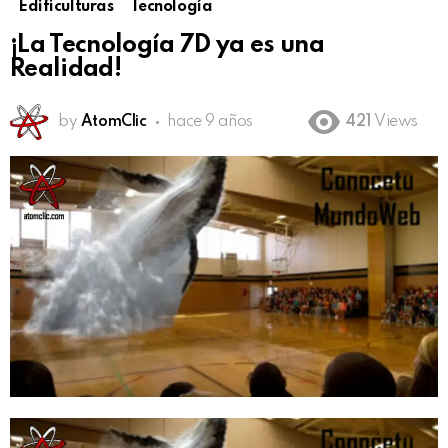
Edificulturas
Tecnología
¡La Tecnología 7D ya es una
Realidad!
by
AtomClic
hace 9 años
421
Views