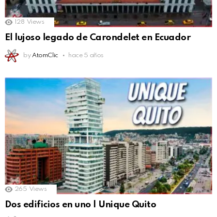
128
Views
El lujoso legado de Carondelet en Ecuador
by
AtomClic
hace 5 años
265
Views
Dos edificios en uno | Unique Quito