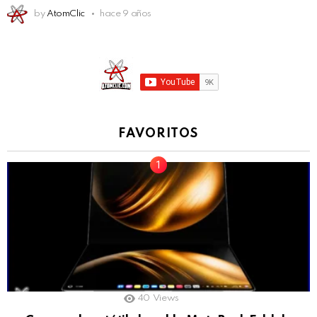
by
AtomClic
hace 9 años
FAVORITOS
40
Views