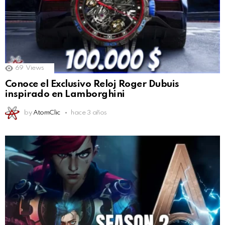
69
Views
Conoce el Exclusivo Reloj Roger Dubuis
inspirado en Lamborghini
by
AtomClic
hace 3 años