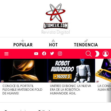
Revista Digital
POPULAR
HOT
TENDENCIA
YouTube
Facebook
Twitter
Instagram
SEARCH
L
SWITC
SKIN
Menu
LATEST
STORIES
CONOCE EL PORTÁTIL
UNITREE G1 BIONIC: LA NUEVA
LA CONS
PLEGABLE MATEBOOK FOLD
ERA DE LA ROBÓTICA
ALMA RE
DE HUAWEI
HUMANOIDE ÁGIL