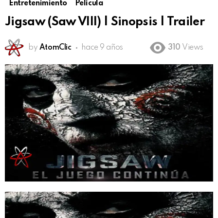
Entretenimiento
Película
Jigsaw (Saw VIII) | Sinopsis | Trailer
by
AtomClic
hace 9 años
310
Views