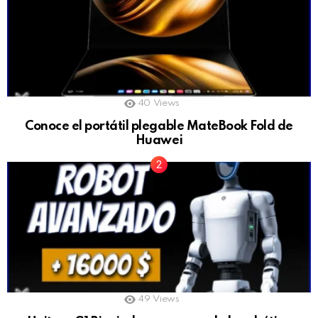
40
Views
Conoce el portátil plegable MateBook Fold de
Huawei
49
Views