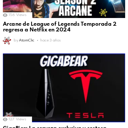
156
Views
Arcane de League of Legends Temporada 2
regresa a Netflix en 2024
by
AtomClic
hace 3 años
127
Views