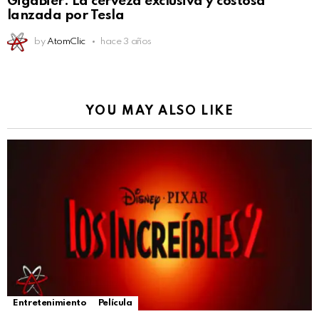
GigaBier: La cerveza exclusiva y costosa
lanzada por Tesla
by
AtomClic
hace 3 años
YOU MAY ALSO LIKE
Entretenimiento
Película