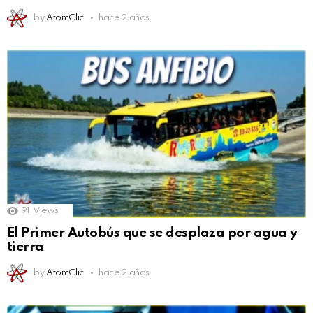
by
AtomClic
hace 2 años
91
Views
El Primer Autobús que se desplaza por agua y
tierra
by
AtomClic
hace 2 años