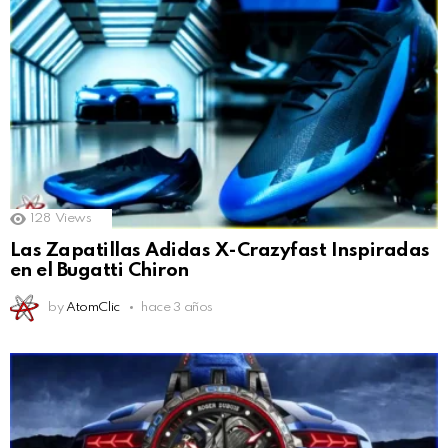
128
Views
Las Zapatillas Adidas X-Crazyfast Inspiradas
en el Bugatti Chiron
by
AtomClic
hace 3 años