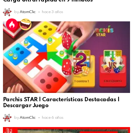
by
AtomClic
hace 3 años
Parchis STAR | Características Destacadas |
Descargar Juego
by
AtomClic
hace 6 años